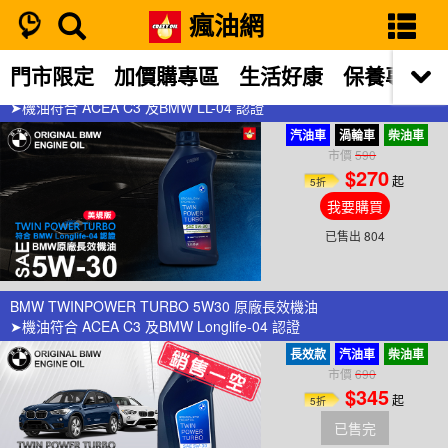
瘋油網
搜尋結果
門市限定
加價購專區
生活好康
保養專區
BMW TWINPOWER TURBO 5W30 原廠長效機油 (美規版)
➤機油符合 ACEA C3 及BMW LL-04 認證
汽油車
渦輪車
柴油車
市價
590
$270
起
5折
我要購買
已售出 804
BMW TWINPOWER TURBO 5W30 原廠長效機油
➤機油符合 ACEA C3 及BMW Longlife-04 認證
長效款
汽油車
柴油車
市價
690
$345
起
5折
已售完