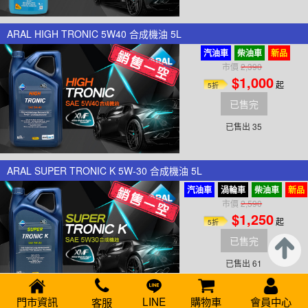
ARAL HIGH TRONIC 5W40 合成機油 5L
汽油車
柴油車
新品
市價
2,390
$1,000
起
5折
已售完
已售出 35
ARAL SUPER TRONIC K 5W-30 合成機油 5L
汽油車
渦輪車
柴油車
新品
市價
2,590
$1,250
起
5折
已售完
已售出 61
門市資訊
LINE
購物車
會員中心
客服
ARAL BLUE TRONIC II 10W40 合成機油 5L