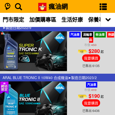
瘋油網
搜尋結果
門市限定
加價購專區
生活好康
保養專區
ARAL SUPER TRONIC K 5W-30 合成機油
➤製造日期2022/9
汽油車
渦輪車
柴油車
熱銷
品
市價
450
$280
起
7折
我要購買
已售出 6135
ARAL BLUE TRONIC II 10W40 合成機油➤製造日期2023/2
汽油車
市價
419
$190
起
5折
我要購買
已售出 6436