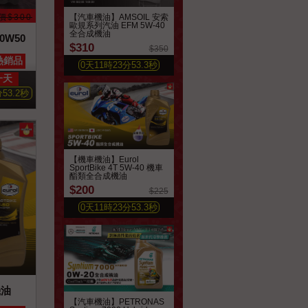
價$300
【汽車機油】AMSOIL 安索
歐規系列汽油 EFM 5W-40
全合成機油
0W50
$310
$350
搶購
熱銷品
0
天
11
時
23
分
51.4
秒
一天
分
51.3
秒
【機車機油】Eurol
SportBike 4T 5W-40 機車
酯類全合成機油
$200
$225
0
天
11
時
23
分
51.4
秒
機油
【汽車機油】PETRONAS
搶購