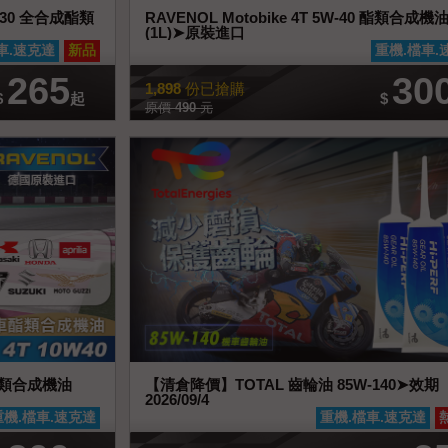
W-30 全合成酯類
RAVENOL Motobike 4T 5W-40 酯類合成機
(1L)➤原裝進口
詳情
加入喜好清單
查看商品詳情
加入
車.速克達
新品
重機.檔車.
265
30
1,898
份已搶購
$
起
$
原價
490
元
0 酯類合成機油
【清倉降價】TOTAL 齒輪油 85W-140➤效期
2026/09/4
詳情
加入喜好清單
查看商品詳情
加入
重機.檔車.速克達
重機.檔車.速克達