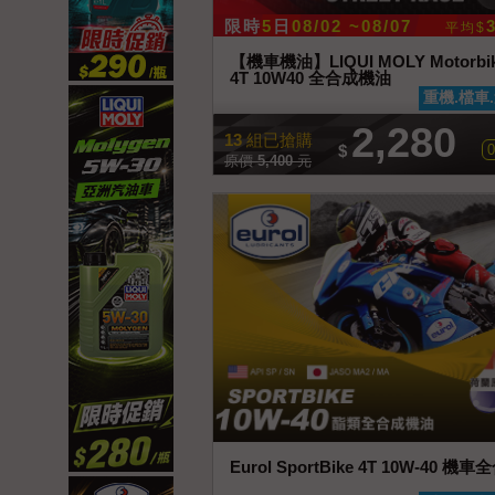
限時
5
日
08/02 ~08/07
平均$
【機車機油】LIQUI MOLY Motorbike 
4T 10W40 全合成機油
查看商品
重機.檔車
2,280
13
組已搶購
$
0
原價
5,400
元
Eurol SportBike 4T 10W-40
查看商品