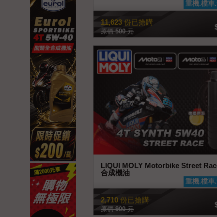
重機.檔車
11,623
份已搶購
原價
500
元
LIQUI MOLY Motorbike Street Ra
合成機油
查看商品
重機.檔車
2,710
份已搶購
原價
900
元