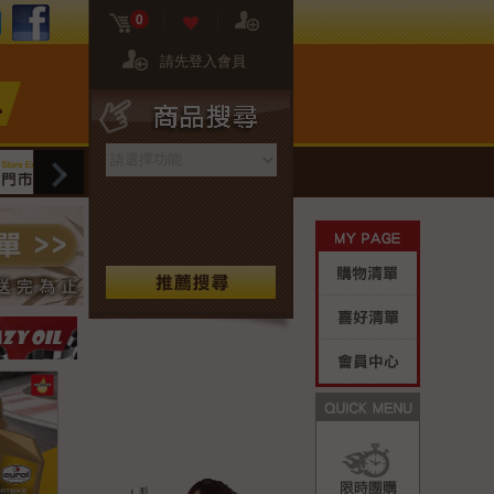
FB粉絲團
02-2608-8081
門市資訊
0
請先登入會員
商品搜尋
網站限定
門市限定
保養專區
生活好
My Page
購物清單
喜好清單
會員中心
Quick M
限時團