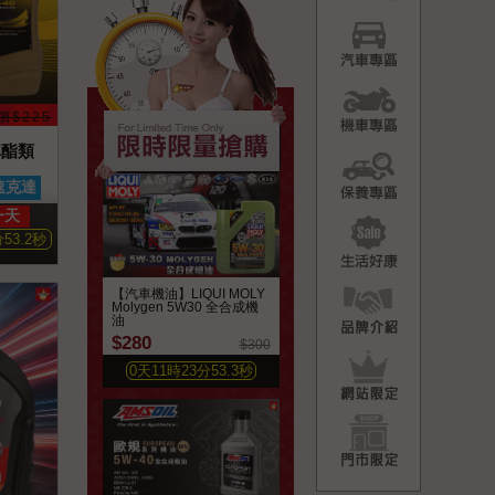
汽車專
機車專
價$225
機車酯類
保養專
速克達
一天
生活好
分
51.3
秒
品牌介
【汽車機油】LIQUI MOLY
Molygen 5W30 全合成機
油
$280
$300
網站限
0
天
11
時
23
分
51.4
秒
門市限