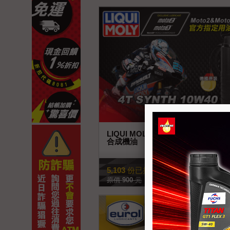
LIQUI MOLY Motorbike Street Ra
合成機油
查看商品
重機.檔車
5,103
份已搶購
原價
900
元