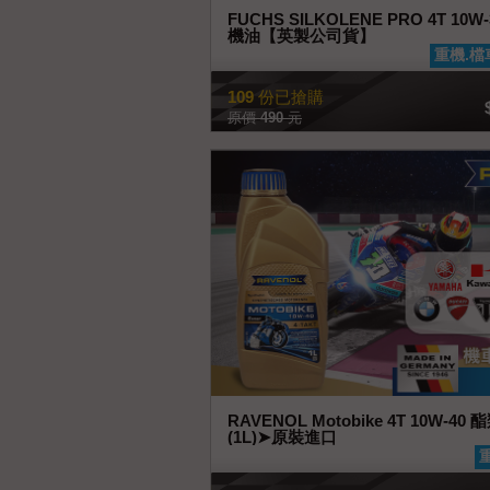
FUCHS SILKOLENE PRO 4T 10
機油【英製公司貨】
查看商品
重機.檔
109
份已搶購
原價
490
元
RAVENOL Motobike 4T 10W-4
(1L)➤原裝進口
查看商品