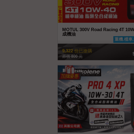
MOTUL 300V Road Racing 4T 1
成機油
查看商品
重機.檔車
9,322
份已搶購
原價
800
元