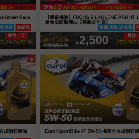
380
限時
5
日
08/02 ~08/07
250
/件
原價$430
平均$
/件
原
Street Race
【機車機油】FUCHS SILKOLENE PRO 4T 1
全合成酯類機油【英製公司貨】
詳情
即刻搶購
查看商品詳情
即刻
.速克達
熱銷品
重機.檔車.速克達
最後一天
最後
2,500
18
組已搶購
天
11
時
23
分
51.3
秒
$
0
天
11
時
23
原價
4,500
元
 機車全合成酯類機油
Eurol SportBike 4T 5W-50 機車全合成酯類
詳情
即刻搶購
查看商品詳情
即刻