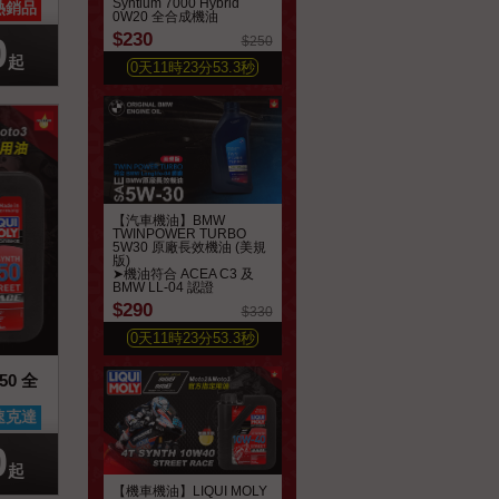
Syntium 7000 Hybrid
熱銷品
0W20 全合成機油
$230
0
$250
起
0
天
11
時
23
分
51.4
秒
【汽車機油】BMW
TWINPOWER TURBO
5W30 原廠長效機油 (美規
版)
➤機油符合 ACEA C3 及
BMW LL-04 認證
$290
$330
0
天
11
時
23
分
51.3
秒
W50 全
喜好清單
速克達
0
起
【機車機油】LIQUI MOLY