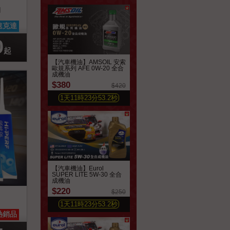
油
喜好清單
速克達
0
起
【汽車機油】AMSOIL 安索
歐規系列 AFE 0W-20 全合
成機油
$380
$420
1
天
11
時
23
分
51.3
秒
【汽車機油】Eurol
SUPER LITE 5W-30 全合
成機油
$220
$250
1
天
11
時
23
分
51.3
秒
喜好清單
熱銷品