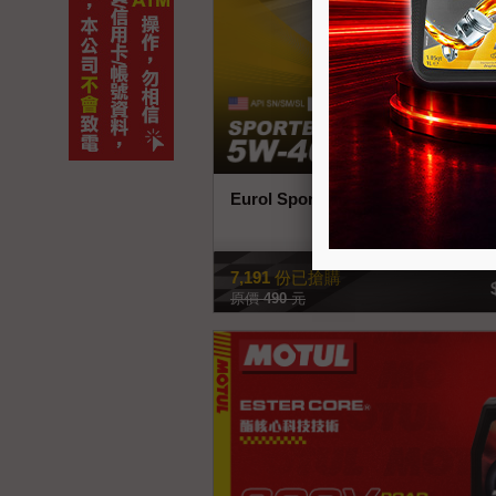
Eurol SportBike 4T 5W-40 
查看商品
7,191
份已搶購
原價
490
元