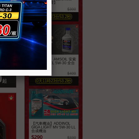
【英製公司貨】
$250
$300
0
天
11
時
23
分
51.3
秒
類機油
【汽車機油】AMSOIL 安索
喜好清單
歐規系列 AEL 5W-30 全合
速克達
成機油
$360
$400
0
起
0
天
11
時
23
分
51.3
秒
【汽車機油】ADDINOL
GIGA LIGHT MV 5W-30 LL
合成機油
$290
$330