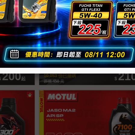
機車酯類全合成機油
Eurol SportBike 4T 10W-50 機車全合成酯
詳情
加入喜好清單
查看商品詳情
加入
重機.檔車.速克達
重機.檔車.
200
21
10,053
份已搶購
$
起
$
原價
450
元