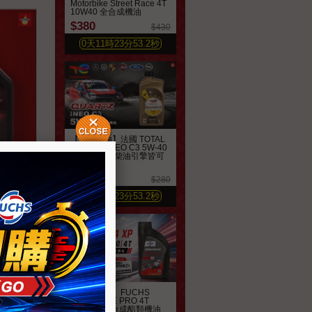
Motorbike Street Race 4T
10W40 全合成機油
$380
$430
0
天
11
時
23
分
51.3
秒
【汽車機油】法國 TOTAL
QUARTZ INEO C3 5W-40
合成機油 汽柴油引擎皆可
適用
$240
$280
喜好清單
0
天
11
時
23
分
51.3
秒
速克達
0
起
【機車機油】FUCHS
SILKOLENE PRO 4T
10W-50 全合成酯類機油