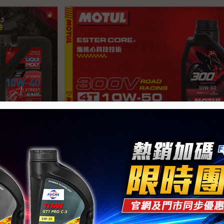
ce 4T 10W40 全
MOTUL 300V 4T 10W-50 酯類全合成機油
詳情
加入喜好清單
查看商品詳情
加入
.速克達
熱銷品
頂級款
重機.檔車.
380
44
1,946
份已搶購
$
起
$
原價
1,090
元