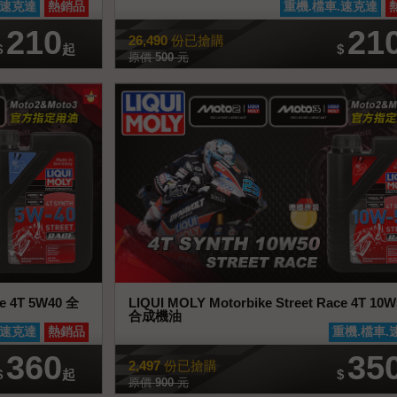
.速克達
熱銷品
重機.檔車.速克達
210
21
26,490
份已搶購
$
起
$
原價
500
元
ce 4T 5W40 全
LIQUI MOLY Motorbike Street Race 4T 10
合成機油
詳情
加入喜好清單
查看商品詳情
加入
.速克達
熱銷品
重機.檔車.
360
35
2,497
份已搶購
$
起
$
原價
900
元