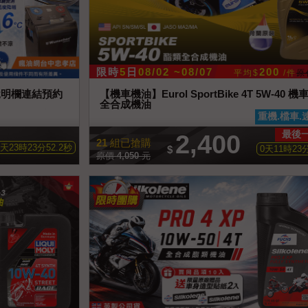
限時
5
日
08/02 ~08/07
200
平均$
/件
原
說明欄連結預約
【機車機油】Eurol SportBike 4T 5W-40 
全合成機油
凍油；其他額外
重機.檔車.
最後
2,400
21
組已搶購
天
23
時
23
分
50.3
秒
$
0
天
11
時
23
原價
4,050
元