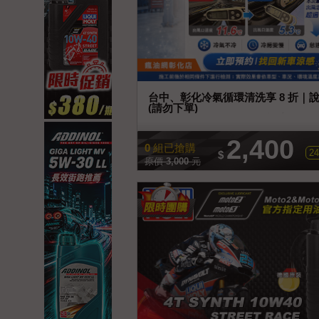
台中、彰化冷氣循環清洗享 8 折｜
(請勿下單)
➤ 費用含施工工資、冷媒補充及冷
耗材另計。
2,400
0
組已搶購
24
$
原價
3,000
元