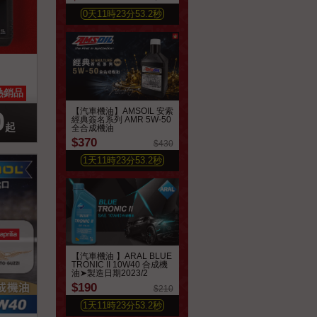
0
天
11
時
23
分
51.3
秒
喜好清單
熱銷品
【汽車機油】AMSOIL 安索
0
經典簽名系列 AMR 5W-50
起
全合成機油
$370
$430
1
天
11
時
23
分
51.3
秒
【汽車機油 】ARAL BLUE
TRONIC II 10W40 合成機
油➤製造日期2023/2
$190
$210
1
天
11
時
23
分
51.3
秒