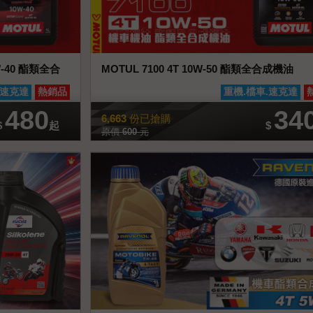
0W-40 酯類全合
MOTUL 7100 4T 10W-50 酯類全合成機油
詳情
加入喜好清單
查看商品詳情
加入
.速克達
熱銷品
重機.檔車.速克達
480
34
6,663
份已搶購
$
起
$
原價
600
元