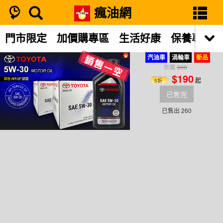
瘋油網
搜尋結果
門市限定
加價購專區
生活好康
保養專區
TOYOTA 5W-30 原廠機油
汽油車
渦輪車
新品
市價
390
$190
起
5折
已售完
已售出 260