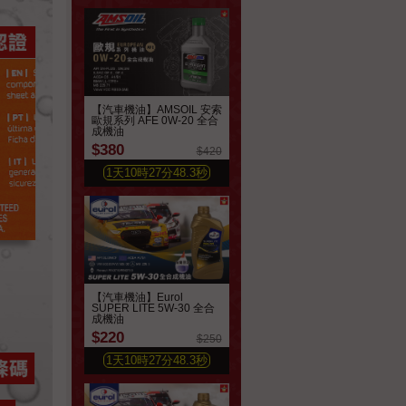
【汽車機油】AMSOIL 安索
歐規系列 AFE 0W-20 全合
成機油
$380
$420
1
天
10
時
27
分
46.4
秒
【汽車機油】Eurol
SUPER LITE 5W-30 全合
成機油
$220
$250
1
天
10
時
27
分
46.4
秒