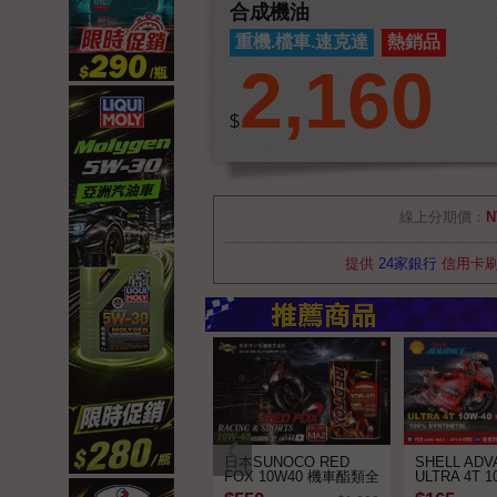
合成機油
重機.檔車.速克達
熱銷品
2,160
$
線上分期價：
N
提供
24家銀行
信用卡
日本SUNOCO RED
SHELL ADV
FOX 10W40 機車酯類全
ULTRA 4T 
合成機油
成機車機油 (