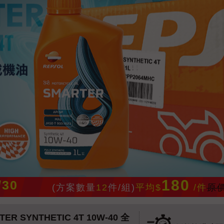
180
/30
(方案數量
12
件/組)
平均$
/件
原價
 SYNTHETIC 4T 10W-40 全