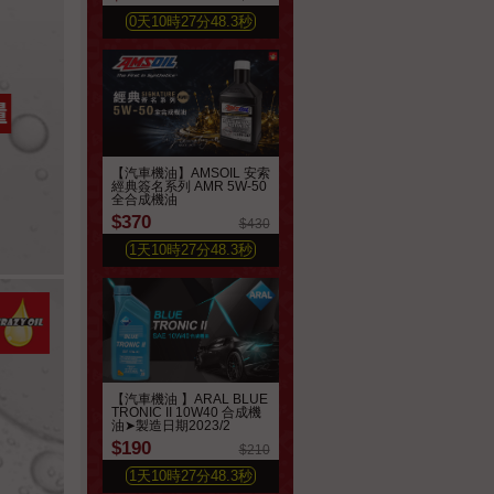
0
天
10
時
27
分
46.4
秒
【汽車機油】AMSOIL 安索
經典簽名系列 AMR 5W-50
全合成機油
$370
$430
1
天
10
時
27
分
46.4
秒
【汽車機油 】ARAL BLUE
TRONIC II 10W40 合成機
油➤製造日期2023/2
$190
$210
1
天
10
時
27
分
46.4
秒