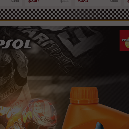
$340
$480
$390
$505
$800