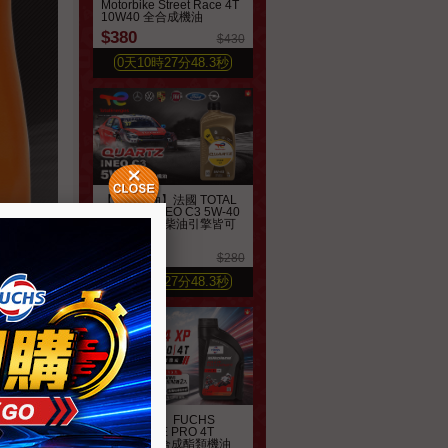
Motorbike Street Race 4T
10W40 全合成機油
$380
$430
0
天
10
時
27
分
46.4
秒
【汽車機油】法國 TOTAL
QUARTZ INEO C3 5W-40
合成機油 汽柴油引擎皆可
適用
$240
$280
0
天
10
時
27
分
46.4
秒
【機車機油】FUCHS
SILKOLENE PRO 4T
10W-50 全合成酯類機油