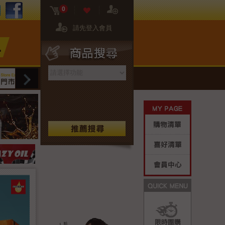
FB粉絲團
02-2608-8081
門市資訊
0
請先登入會員
商品搜尋
網站限定
門市限定
保養專區
生活好
My Page
購物清單
喜好清單
會員中心
Quick M
限時團