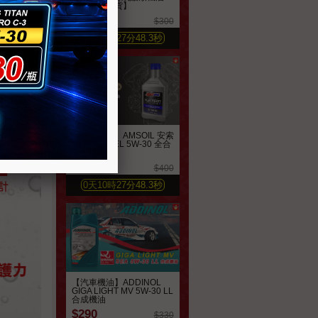
【英製公司貨】
$250
$300
0
天
10
時
27
分
46.4
秒
【汽車機油】AMSOIL 安索
歐規系列 AEL 5W-30 全合
成機油
$360
$400
0
天
10
時
27
分
46.4
秒
【汽車機油】ADDINOL
GIGA LIGHT MV 5W-30 LL
合成機油
$290
$330