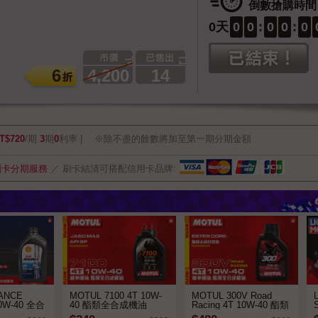
倒數搶購時間
0
天
0
0
:
0
0
:
0
市價
已搶購
6
4,200
14
T$720
/期
3
期
0
利率
※除不盡的餘數將加至第一期分期金額
刷卡分期服務
／
刷卡結清可搭配信用卡品牌:
ANCE
MOTUL 7100 4T 10W-
MOTUL 300V Road
10W-40 全合
40 酯類全合成機油
Racing 4T 10W-40 酯類
亞洲版)
全合成機油