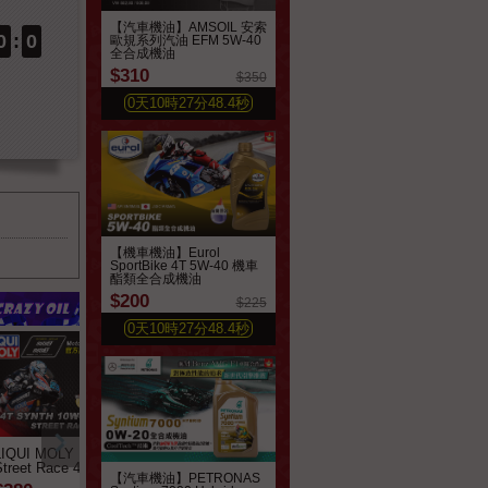
【汽車機油】AMSOIL 安索
0
:
0
歐規系列汽油 EFM 5W-40
全合成機油
$310
$350
0
天
10
時
27
分
46.5
秒
【機車機油】Eurol
SportBike 4T 5W-40 機車
酯類全合成機油
$200
$225
0
天
10
時
27
分
46.5
秒
LIQUI MOLY Motorbike
FUCHS SILKOLENE
Eurol SportBike 4T
Street Race 4T 10W40
PRO 4T 10W-40 全合成
10W-40 機車全合
【汽車機油】PETRONAS
全合成機油
酯類機油【英製公司
機油