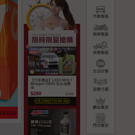
汽車專
機車專
保養專
生活好
品牌介
【汽車機油】LIQUI MOLY
Molygen 5W30 全合成機
油
$280
$300
網站限
0
天
10
時
27
分
46.5
秒
$220
門市限