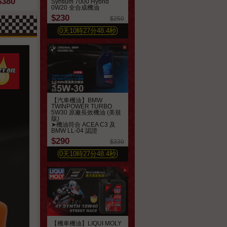
$380
$250
$210
Syntium 7000 Hybrid
$900
$550
貨】
0W20 全合成機油
$230
$250
0
天
10
時
27
分
46.5
秒
【汽車機油】BMW
TWINPOWER TURBO
5W30 原廠長效機油 (美規
版)
➤機油符合 ACEA C3 及
BMW LL-04 認證
$290
$330
0
天
10
時
27
分
46.4
秒
【機車機油】LIQUI MOLY