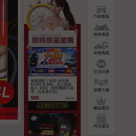
汽車專
機車專
保養專
生活好
品牌介
爸氣護航！88節 全站滿
$1888 折 $88，加入會員
輸入【88】 (限時團購不適
用，此為廣告頁)
$88
網站限
$420
1
天
9
時
2
分
55.7
秒
1980
門市限