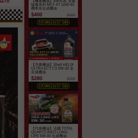
$270
$320
$250
【機車機油】AMSOIL 安索
$420
$650
猛禽系列 MCF 4T 10W-40
機車全合成機油
$400
$450
3
天
9
時
2
分
55.7
秒
【汽車機油】Shell HELIX
ULTRA ECT C3 5W-30 全
合成機油
$280
$265
3
天
9
時
2
分
55.7
秒
【汽車機油】法國 TOTAL
QUARTZ INEO LONG
LIFE 5W-30 合成機油