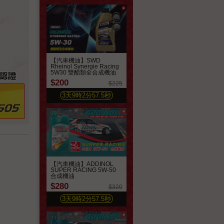
【汽車機油】SWD
Rheinol Synergie Racing
5W30 雙酯類全合成機油
$200
$225
3
天
9
時
2
分
55.7
秒
【汽車機油】ADDINOL
SUPER RACING 5W-50
合成機油
$280
$320
3
天
9
時
2
分
55.7
秒