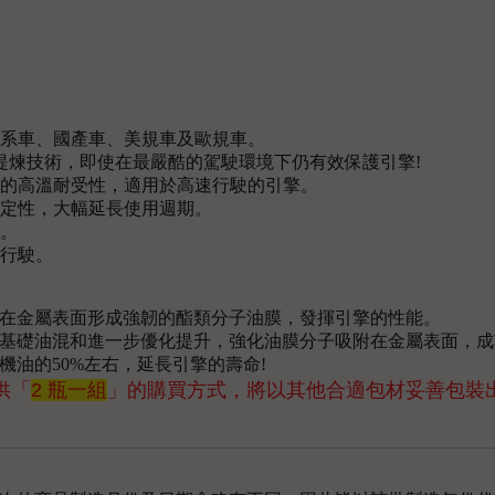
日系車、國產車、美規車及歐規車。
N”酯類提煉技術，即使在最嚴酷的駕駛環境下仍有效保護引擎!
異的高溫耐受性，適用於高速行駛的引擎。
穩定性，大幅延長使用週期。
易。
速行駛。
在金屬表面形成強韌的酯類分子油膜，發揮引擎的性能。
基礎油混和進一步優化提升，強化油膜分子吸附在金屬表面，成
油的50%左右，延長引擎的壽命!
供「
2 瓶一組
」的購買方式
，將以其他合適包材妥善包裝