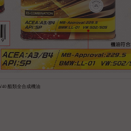
W40
酯類全合成機油