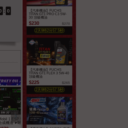
0
:
0
【汽車機油】FUCHS
TITAN GT1 PRO C3 5W-
30 頂級機油
$230
$270
2
天
9
時
2
分
55.7
秒
【汽車機油】FUCHS
TITAN GT1 FLEX 3 5W-40
頂級機油
$225
$265
2
天
9
時
2
分
55.7
秒
Mobil 1 ESP 5W-30 全
LIQUI MOLY LongLife
德國品牌 FUCHS
合成機油 ➤毆盟原裝進
III 5W30 合成機油
TITAN GT1 PRO 
口非亞洲版
5W-30 頂級機油