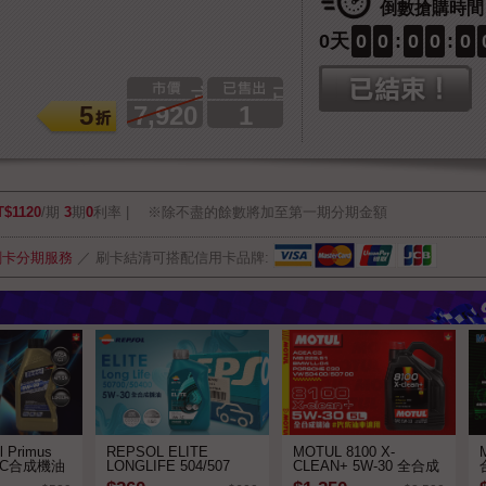
倒數搶購時間
0
天
0
0
:
0
0
:
0
市價
已搶購
5
7,920
1
T$1120
/期
3
期
0
利率
※除不盡的餘數將加至第一期分期金額
刷卡分期服務
／
刷卡結清可搭配信用卡品牌:
l Primus
REPSOL ELITE
MOTUL 8100 X-
 HC合成機油
LONGLIFE 504/507
CLEAN+ 5W-30 全合成
5W30 全合成機油
機油 5L