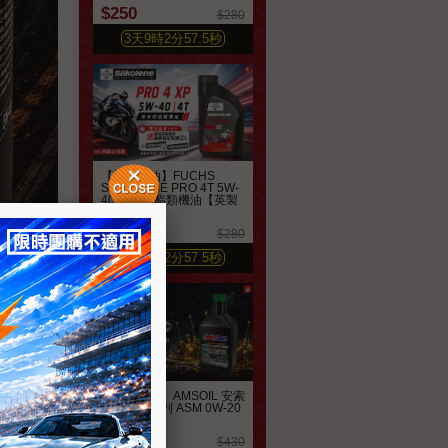
$250
$280
3
天
9
時
2
分
55.7
秒
【機車機油】FUCHS
SILKOLENE PRO 4T 5W-
40 全合成酯類機油【英製
公司貨】
$245
$280
3
天
9
時
2
分
55.7
秒
【汽車機油】AMSOIL 安索
經典簽名系列 ASM 0W-20
全合成機油
$370
$430