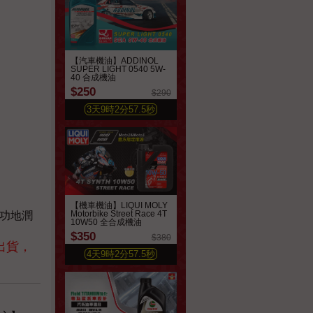
【汽車機油】ADDINOL
SUPER LIGHT 0540 5W-
40 合成機油
$250
$290
3
天
9
時
2
分
55.7
秒
【機車機油】LIQUI MOLY
Motorbike Street Race 4T
功地潤
10W50 全合成機油
$350
$380
出貨
，
4
天
9
時
2
分
55.7
秒