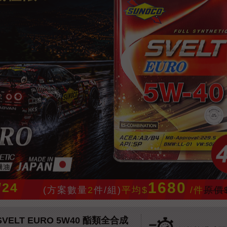
1680
/24
(方案數量
2
件/組)
平均$
/件
原價$
ELT EURO 5W40 酯類全合成