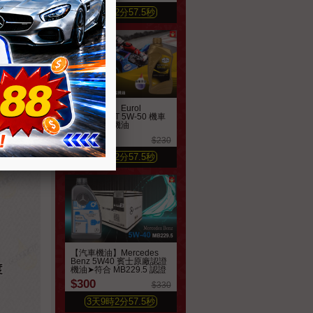
3
天
9
時
2
分
55.7
秒
【機車機油】Eurol
SportBike 4T 5W-50 機車
全合成酯類機油
$210
$230
3
天
9
時
2
分
55.7
秒
【汽車機油】Mercedes
Benz 5W40 賓士原廠認證
機油➤符合 MB229.5 認證
$300
$330
3
天
9
時
2
分
55.7
秒