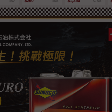
$260
$1,250
$529
$600
$2,500