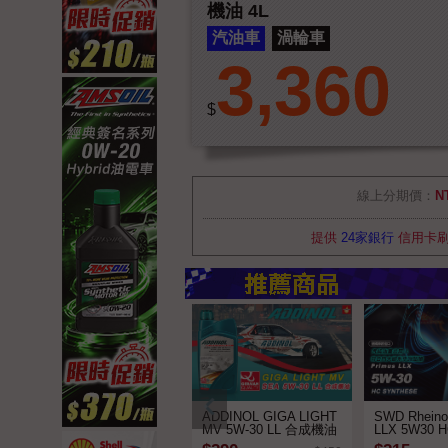
機油 4L
汽油車
渦輪車
3,360
$
線上分期價：
N
提供
24家銀行
信用卡
ADDINOL GIGA LIGHT
SWD Rheino
MV 5W-30 LL 合成機油
LLX 5W30
➤ 新包裝