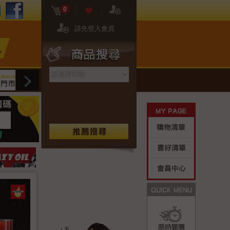
FB粉絲團
02-2608-8081
門市資訊
0
請先登入會員
商品搜尋
網站限定
門市限定
保養專區
生活好
My Page
購物清單
喜好清單
會員中心
Quick M
限時團