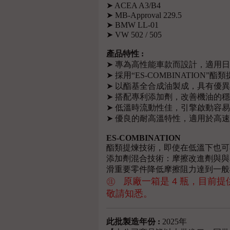
➤ ACEA A3/B4
➤ MB-Approval 229.5
➤ BMW LL-01
➤ VW 502 / 505
產品特性 :
➤ 專為高性能車款而設計，適用
➤ 採用“ES-COMBINATIO
➤ 以酯基全合成油製成，具有優
➤ 搭配專利添加劑，改善機油的
➤ 低溫時流動性佳，引擎啟動容
➤ 優良的耐高溫特性，適用於高
ES-COMBINATION
酯類提煉技術，即使在低溫下也可
添加劑混合技術：摩擦改進劑與與
滑重要零件降低摩擦阻力達到一般機
㊟ 原廠一箱
是 4 瓶，目前提
敬請知悉。
此批製造年份 :
2025年