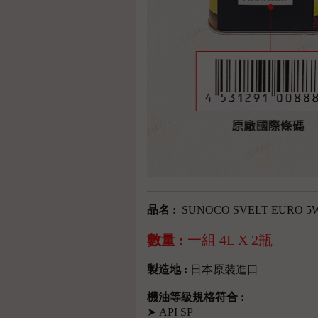
品名 :
SUNOCO SVELT EURO 5
數量 :
一組 4L X 2瓶
製造地 :
日本原裝進口
機油等級規格符合 :
➤ API SP