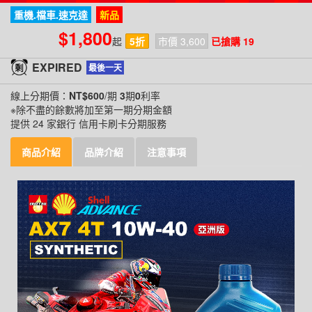
重機.檔車.速克達
新品
$1,800
起
5折
市價 3,600
已搶購 19
EXPIRED
最後一天
線上分期價：
NT$600
/期
3
期
0
利率
※除不盡的餘數將加至第一期分期金額
提供 24 家銀行 信用卡刷卡分期服務
商品介紹
品牌介紹
注意事項