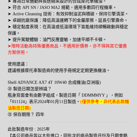
➤ 專為日常通勤與長途騎乘設計的合成摩托車機油。
➤ 符合 API SN / JASO MA2 規範，適用多數四行程機車。
➤ Active Cleansing 技術：有效抑制油泥與積碳，保持引擎清潔。
➤ 卓越抗磨保護：降低高溫運轉下的金屬摩擦，延長引擎壽命。
➤ 穩定黏度表現：在高溫或低溫環境下皆能維持順暢啟動與穩定
保護。
➤ 提升駕駛體驗：油門反應靈敏，加速平順不卡頓。
➤
限時活動為特殊優惠
商品，
不適用折價券，亦
不得與其它優惠
方案併用。
使用建議：
建議根據摩托車製造商的使用手冊規定定期更換機油。
Shell ADVANCE AX7 4T 10W40 合成機油(亞洲版)
㊟ 製造日期怎麼辨識？
瓶身背面會有由數字組成，製造日期「 DDMMMYY 」，例如
「011124」表示2024年01月11日製造。
(僅供參考，非代表此款機
油製造日期)
㊟ 保存期限？ 四年
此批製造年份 : 2025年
【本公司商品皆以大批進口，同批次的商品製造月份及日期會略