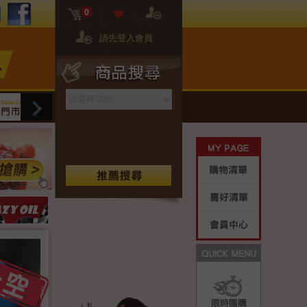
FB粉絲團
02-2608-8081
門市資訊
0
請先登入會員
商品搜尋
網站限定
門市限定
保養專區
生活好
My Page
購物清單
喜好清單
會員中心
Quick M
限時團