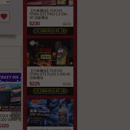
【汽車機油】FUCHS
加到最愛
TITAN GT1 PRO C3 5W-
30 頂級機油
$230
$270
1
天
18
時
45
分
43.4
秒
【汽車機油】FUCHS
TITAN GT1 FLEX 3 5W-40
頂級機油
$225
$265
1
天
18
時
45
分
43.4
秒
LIQUI MOLY Top Tec
FUCHS TITAN GT1
Eurol TURBO DI 5
4100 5W40 全合成機油
FLEX 3 5W-40 頂級機
全合成機油
油 XTL
$320
$240
$220
$600
$450