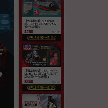
【汽車機油】ADDINOL
SUPER LIGHT 0540 5W-
40 合成機油
$250
$290
2
天
18
時
45
分
43.3
秒
【機車機油】LIQUI MOLY
Motorbike Street Race 4T
10W50 全合成機油
$350
$380
3
天
18
時
45
分
43.3
秒