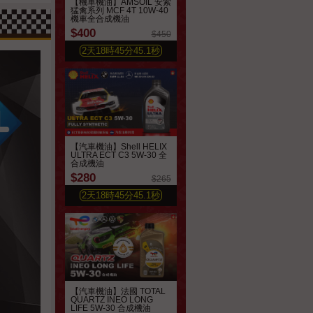
【機車機油】AMSOIL 安索
猛禽系列 MCF 4T 10W-40
機車全合成機油
$400
$450
2
天
18
時
45
分
43.4
秒
【汽車機油】Shell HELIX
ULTRA ECT C3 5W-30 全
合成機油
$280
$265
2
天
18
時
45
分
43.4
秒
【汽車機油】法國 TOTAL
QUARTZ INEO LONG
LIFE 5W-30 合成機油