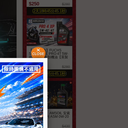
$250
$280
2
天
18
時
45
分
43.3
秒
【機車機油】FUCHS
SILKOLENE PRO 4T 5W-
40 全合成酯類機油【英製
公司貨】
$245
$280
2
天
18
時
45
分
43.3
秒
【汽車機油】AMSOIL 安索
經典簽名系列 ASM 0W-20
全合成機油
$370
$430