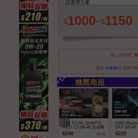
1000
1150
$
~
$
線上分期價：
N
提供
24家銀行
信用卡
法國 TOTAL QUARTZ
SWD Rheino
INEO C3 5W-40 合成機
DXV 5W-4
油 汽柴油引擎皆可適用
➤ 新包裝
$240
$210
$500