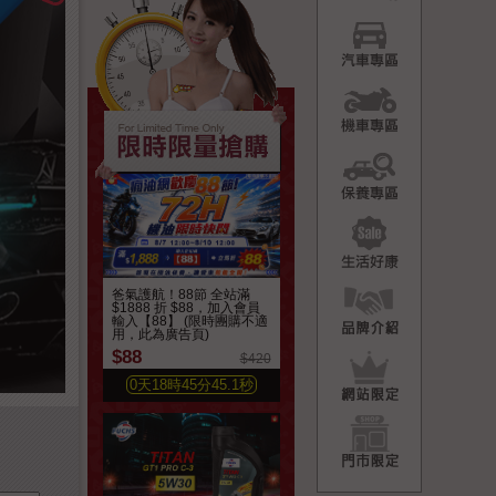
汽車專
機車專
保養專
生活好
品牌介
爸氣護航！88節 全站滿
$1888 折 $88，加入會員
輸入【88】 (限時團購不適
用，此為廣告頁)
$88
網站限
$420
0
天
18
時
45
分
43.4
秒
門市限