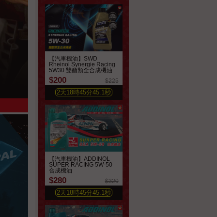
【汽車機油】SWD
Rheinol Synergie Racing
5W30 雙酯類全合成機油
$200
$225
2
天
18
時
45
分
43.3
秒
【汽車機油】ADDINOL
SUPER RACING 5W-50
合成機油
$280
$320
2
天
18
時
45
分
43.3
秒