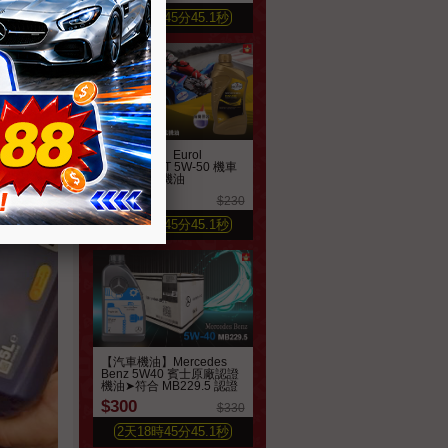
2
天
18
時
45
分
43.3
秒
【機車機油】Eurol
SportBike 4T 5W-50 機車
全合成酯類機油
$210
$230
2
天
18
時
45
分
43.3
秒
【汽車機油】Mercedes
Benz 5W40 賓士原廠認證
機油➤符合 MB229.5 認證
$300
$330
2
天
18
時
45
分
43.3
秒