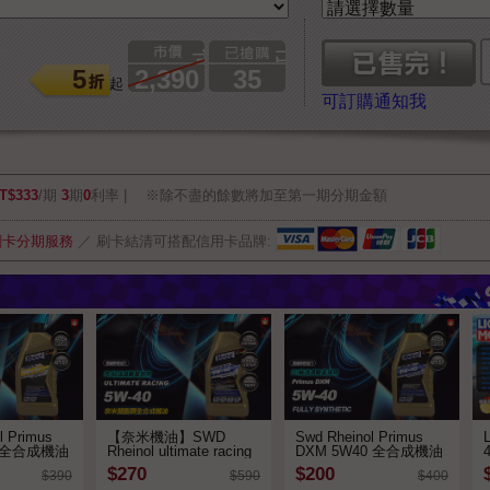
市價
已售出
5
2,390
35
起
可訂購通知我
T$333
/期
3
期
0
利率
※除不盡的餘數將加至第一期分期金額
刷卡分期服務
／
刷卡結清可搭配信用卡品牌:
l Primus
【奈米機油】SWD
Swd Rheinol Primus
0 全合成機油
Rheinol ultimate racing
DXM 5W40 全合成機油
5W40 奈米雙酯全合成
$270
$200
$390
$590
$400
機油