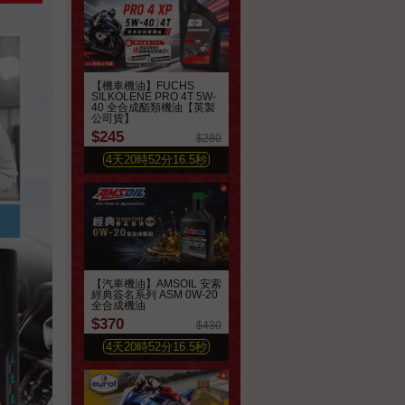
【機車機油】FUCHS
SILKOLENE PRO 4T 5W-
40 全合成酯類機油【英製
公司貨】
$245
$280
4
天
20
時
52
分
14.6
秒
【汽車機油】AMSOIL 安索
經典簽名系列 ASM 0W-20
全合成機油
$370
$430
4
天
20
時
52
分
14.6
秒