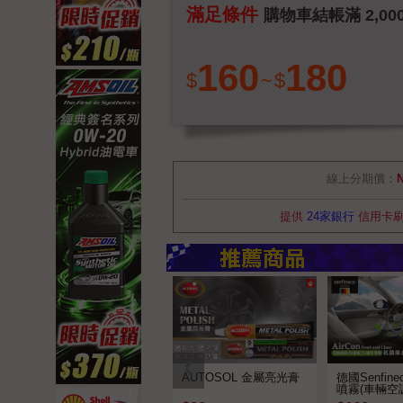
滿足條件
購物車結帳滿 2,00
160
180
$
~
$
線上分期價：
提供
24家銀行
信用卡
AUTOSOL 金屬亮光膏
德國Senfin
噴霧(車輛空
劑) 9980