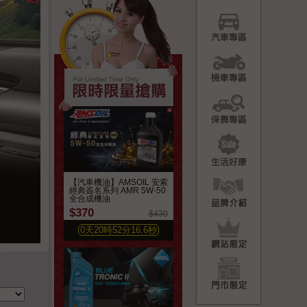
汽車專
機車專
保養專
生活好
品牌介
【汽車機油】AMSOIL 安索
經典簽名系列 AMR 5W-50
全合成機油
$370
$430
網站限
0
天
20
時
52
分
14.7
秒
門市限