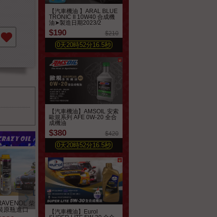
【汽車機油 】ARAL BLUE
TRONIC II 10W40 合成機
油➤製造日期2023/2
加到最愛
$190
$210
0
天
20
時
52
分
14.6
秒
【汽車機油】AMSOIL 安索
歐規系列 AFE 0W-20 全合
成機油
$380
$420
0
天
20
時
52
分
14.6
秒
RAVENOL 柴油精➤原
RAIN-X 汽車玻璃潑水劑
LIQUI MOLY LM#2
裝原瓶進口
473ml
引擎油泥清洗劑
【汽車機油】Eurol