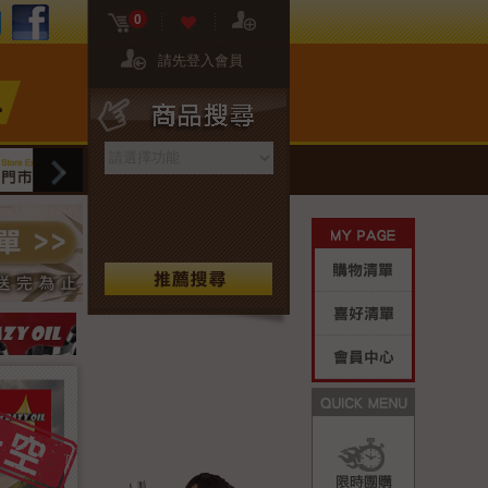
FB粉絲團
02-2608-8081
門市資訊
0
請先登入會員
商品搜尋
網站限定
門市限定
保養專區
生活好
My Page
購物清單
喜好清單
會員中心
Quick M
限時團