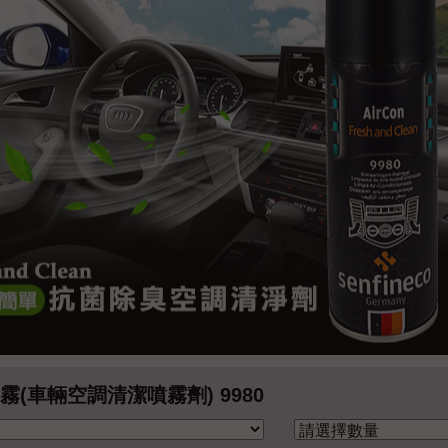
噴霧(車輛空調清潔噴霧劑) 9980