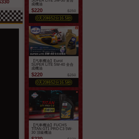
SUPER LITE 5W-30 全合
$330
$220
$330
$700
$490
成機油
$220
$250
0
天
20
時
52
分
14.6
秒
【汽車機油】Eurol
SUPER LITE 5W-40 全合
成機油
$220
$250
0
天
20
時
52
分
14.6
秒
【汽車機油】FUCHS
TITAN GT1 PRO C3 5W-
30 頂級機油
$230