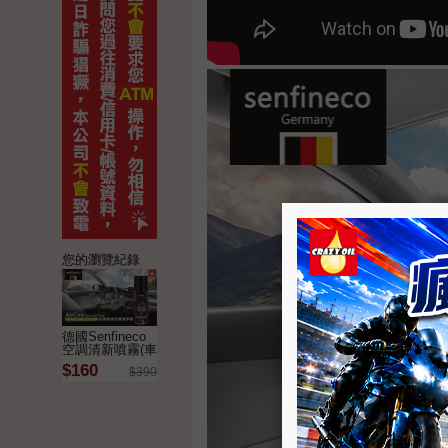
您的瀏覽紀錄
德國Senfineco
空調清新噴霧(車
輛空調清潔噴霧
$160
$390
劑) 9980