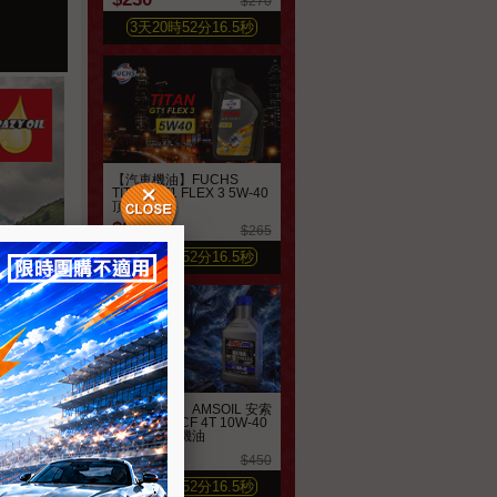
$270
3
天
20
時
52
分
14.6
秒
【汽車機油】FUCHS
TITAN GT1 FLEX 3 5W-40
頂級機油
$225
$265
3
天
20
時
52
分
14.6
秒
【機車機油】AMSOIL 安索
猛禽系列 MCF 4T 10W-40
機車全合成機油
$400
$450
4
天
20
時
52
分
14.6
秒