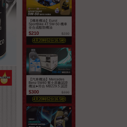
【機車機油】Eurol
SportBike 4T 5W-50 機車
全合成酯類機油
$210
$230
4
天
20
時
52
分
14.6
秒
【汽車機油】Mercedes
Benz 5W40 賓士原廠認證
機油➤符合 MB229.5 認證
$300
$330
4
天
20
時
52
分
14.6
秒