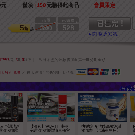
0元
僅須
+150
元購得此商品
會員限定
市價
已售出
5
390
528
起
可訂購通知我
NT$53
/期
3
期
0
利率
※除不盡的餘數將加至第一期分期金額
刷卡分期服務
／
刷卡結清可搭配信用卡品牌:
eco 空調清新
【清倉】WURTH 車輛
快樂跑 多功能高效汽油
調清潔噴霧
空調清潔噴霧劑(車輛空
添加劑【汽油車專用】
調系統清潔劑) ➤效期
中文標籤