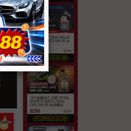
【汽車機油】Shell HELIX
ULTRA ECT C3 5W-30 全
合成機油
$280
$265
4
天
20
時
52
分
14.6
秒
【汽車機油】法國 TOTAL
QUARTZ INEO LONG
LIFE 5W-30 合成機油
$250
$280
4
天
20
時
52
分
14.6
秒