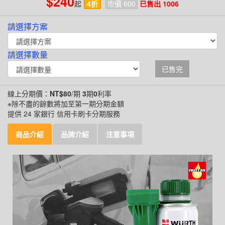
$240
起
4折
市價 600
已售出 1006
請選擇方案
請選擇數量
已售完
線上分期價：
NT$80
/期
3
期
0
利率
※除不盡的餘數將加至第一期分期金額
提供 24 家銀行 信用卡刷卡分期服務
商品介紹
品牌介紹
注意事項