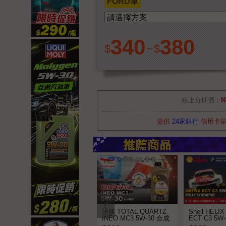
FORD車
340
380
$
~
$
線上分期價：
N
提供
24家銀行
信用卡
法國 TOTAL QUARTZ
Shell HELI
INEO MC3 5W-30 合成
ECT C3 5W
機油
機油