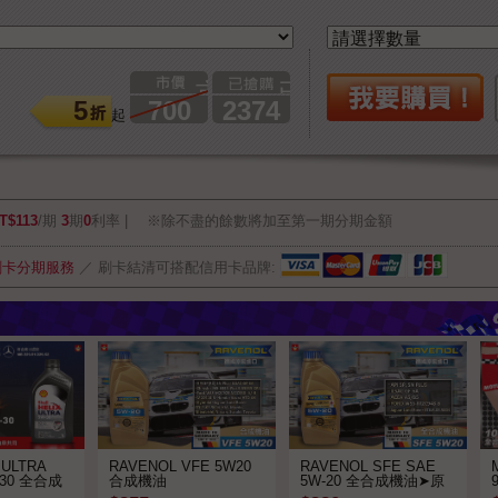
市價
已售出
5
700
2374
起
T$113
/期
3
期
0
利率
※除不盡的餘數將加至第一期分期金額
刷卡分期服務
／
刷卡結清可搭配信用卡品牌:
X ULTRA
RAVENOL VFE 5W20
RAVENOL SFE SAE
-30 全合成
合成機油
5W-20 全合成機油➤原
裝進口 符合FORD 948-