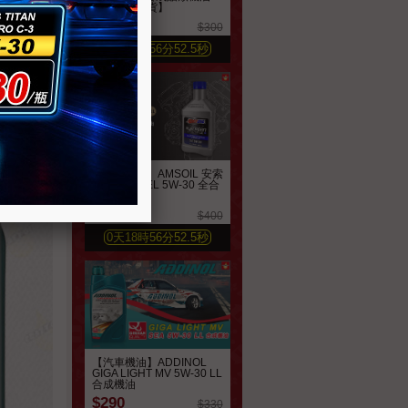
【英製公司貨】
$250
$300
0
天
18
時
56
分
50.6
秒
【汽車機油】AMSOIL 安索
歐規系列 AEL 5W-30 全合
成機油
$360
$400
0
天
18
時
56
分
50.6
秒
【汽車機油】ADDINOL
GIGA LIGHT MV 5W-30 LL
合成機油
$290
$330