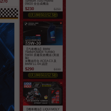
$270
$270
$315
Syntium 7000 Hybrid
$490
$420
0W20 全合成機油
$230
$250
0
天
18
時
56
分
50.7
秒
【汽車機油】BMW
TWINPOWER TURBO
5W30 原廠長效機油 (美規
版)
➤機油符合 ACEA C3 及
BMW LL-04 認證
$290
$330
0
天
18
時
56
分
50.7
秒
【機車機油】LIQUI MOLY