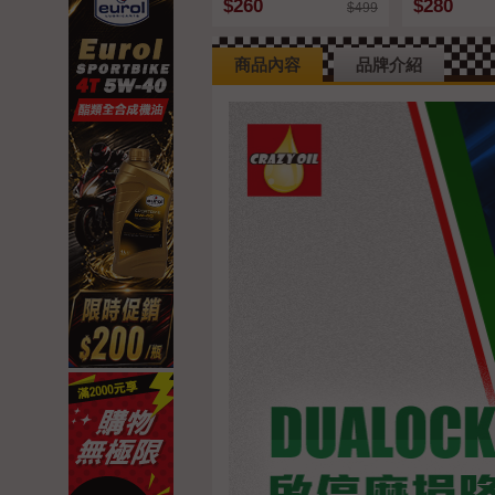
$260
$280
$499
銷售冠軍 CP值最高 汽
柴油引擎皆可適用
商品內容
品牌介紹