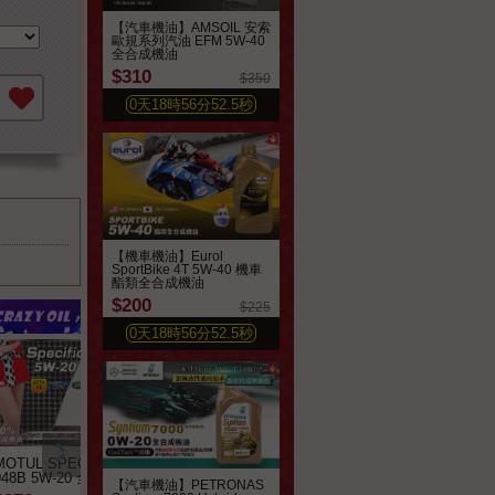
【汽車機油】AMSOIL 安索
歐規系列汽油 EFM 5W-40
全合成機油
$310
$350
我要購買
加到最愛
0
天
18
時
56
分
50.7
秒
【機車機油】Eurol
SportBike 4T 5W-40 機車
酯類全合成機油
$200
$225
0
天
18
時
56
分
50.7
秒
MOTUL SPECIFIC
Mobil 1 ESP 5W-30 全
LIQUI MOLY Top 
948B 5W-20 全合成機油
合成機油 ➤毆盟原裝進
4600 5W30 全合
【汽車機油】PETRONAS
口非亞洲版