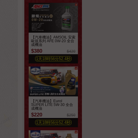
【汽車機油】AMSOIL 安索
歐規系列 AFE 0W-20 全合
成機油
$380
$420
1
天
18
時
56
分
50.6
秒
【汽車機油】Eurol
SUPER LITE 5W-30 全合
成機油
$220
$250
1
天
18
時
56
分
50.6
秒