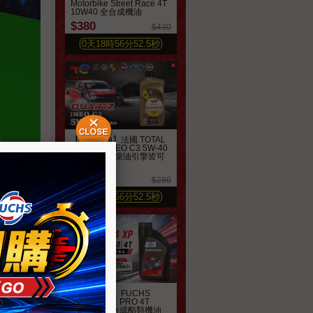
Motorbike Street Race 4T
10W40 全合成機油
$380
$430
0
天
18
時
56
分
50.7
秒
【汽車機油】法國 TOTAL
QUARTZ INEO C3 5W-40
合成機油 汽柴油引擎皆可
適用
$240
$280
0
天
18
時
56
分
50.6
秒
【機車機油】FUCHS
SILKOLENE PRO 4T
10W-50 全合成酯類機油