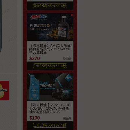
0
天
18
時
56
分
50.6
秒
【汽車機油】AMSOIL 安索
經典簽名系列 AMR 5W-50
全合成機油
$370
$430
1
天
18
時
56
分
50.6
秒
【汽車機油 】ARAL BLUE
TRONIC II 10W40 合成機
油➤製造日期2023/2
$190
$210
1
天
18
時
56
分
50.6
秒