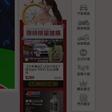
汽車專
機車專
保養專
生活好
品牌介
【汽車機油】LIQUI MOLY
Molygen 5W30 全合成機
油
$280
$300
網站限
0
天
18
時
56
分
50.7
秒
門市限