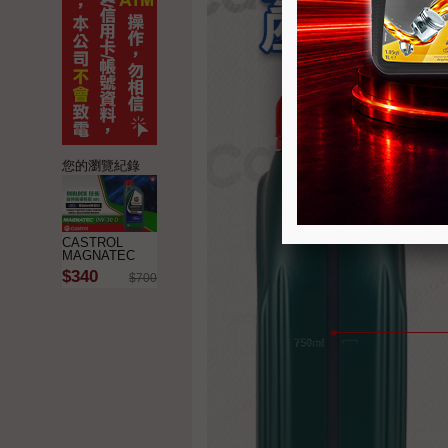
您的瀏覽紀錄
CASTROL
MAGNATEC
0W-30 D 合成機
$340
$700
油
➤符合FORD
WSS-M2C950-A
福特認證