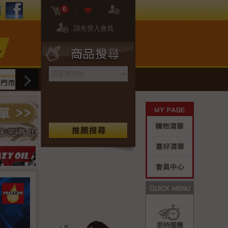
FB粉絲團
02-2608-8081
門市資訊
0
請先登入會員
商品搜尋
網站限定
門市限定
保養專區
生活好
My Page
購物清單
喜好清單
會員中心
Quick M
限時團