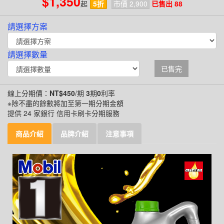
$1,350
起
5折
市價 2,900
已售出 88
請選擇方案
請選擇數量
已售完
線上分期價：
NT$450
/期
3
期
0
利率
※除不盡的餘數將加至第一期分期金額
提供 24 家銀行 信用卡刷卡分期服務
商品介紹
品牌介紹
注意事項