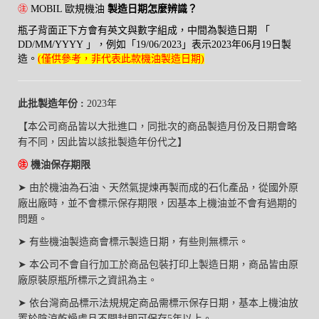
㊟
MOBIL 歐規機油
製造日期怎麼辨識？
瓶子背面正下方會有英文與數字組成，中間
為製造日期 「
DD/MM/YYYY 」，例如「19/06/2023」表示2023年06月19日製
造。
(僅供參考，非代表此款機油製造日期)
此批製造年份 :
2023年
【本公司商品皆以大批進口，同批次的商品製造月份及日期會略
有不同，因此皆以該批製造年份代之】
㊟
機油保存期限
➤
由於機油為石油、天然氣提煉再製而成的石化產品，從國外原
廠出廠時，並不會標示保存期限，因基本上機油並不會有過期的
問題。
➤
有些機油製造商會標示製造日期，有些則無標示。
➤
本公司不會自行加工於商品包裝打印上製造日期，商品皆由原
廠原裝原瓶所標示之資訊為主。
➤
依台灣商品標示法規規定商品需標示保存日期，基本上機油放
置於陰涼乾燥處且不開封即可保存5年以上。