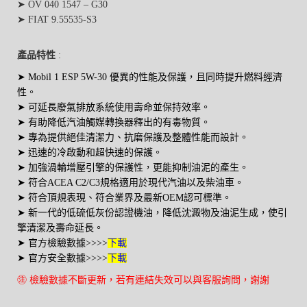
➤ OV 040 1547 – G30
➤ FIAT 9.55535-S3
產品特性
:
➤ Mobil 1 ESP 5W-30 優異的性能及保護，且同時提升燃料經濟
性。
➤ 可延長廢氣排放系統使用壽命並保持效率。
➤ 有助降低汽油觸媒轉換器釋出的有毒物質。
➤ 專為提供絕佳清潔力、抗磨保護及整體性能而設計。
➤ 迅速的冷啟動和超快速的保護。
➤ 加強渦輪增壓引擎的保護性，更能抑制油泥的產生。
➤ 符合ACEA C2/C3規格適用於現代汽油以及柴油車。
➤ 符合頂規表現、符合業界及最新OEM認可標準。
➤ 新一代的低硫低灰份認證機油，降低沈澱物及油泥生成，使引
擎清潔及壽命延長。
➤ 官方檢驗數據>>>>
下載
➤ 官方安全數據>>>>
下載
㊟ 檢驗數據不斷更新，若有連結失效可以與客服詢問，謝謝