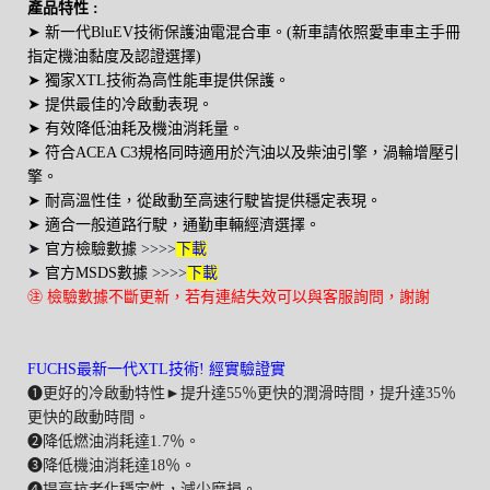
產品特性 :
➤ 新一代
BluEV技術保護油電混合車。(新車請依照愛車車主手冊
指定機油黏度及認證選擇)
➤ 獨家XTL技術為高性能車提供保護。
➤
提供最佳的冷啟動表現。
➤
有效降低油耗及機油消耗量。
➤
符合ACEA C3規格同時適用於汽油以及柴油引擎，渦輪增壓引
擎。
➤
耐高溫性佳，從啟動至高速行駛皆提供穩定表現。
➤
適合一般道路行駛，通勤車輛經濟選擇。
➤
官方檢驗數據
>>>>
下載
➤
官方MSDS數據
>>>>
下載
㊟ 檢驗數據不斷更新，若有連結失效可以與客服詢問，謝謝
FUCHS最新一代XTL技術!
經實驗證實
❶更好的冷啟動特性►提升達55％更快的潤滑時間，提升達35％
更快的啟動時間。
❷降低燃油消耗達1.7％。
❸降低機油消耗達18％。
❹提高抗老化穩定性，減少磨損。