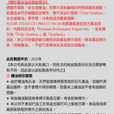
【關於產品油品類型標示】
德國市場對「全合成機油」的標示具有嚴格的判例與廣告規範。
若產品未符合相關認定條件，便不宜自行使用「Fully Synthetic／
全合成機油」等字樣，以免造成消費者誤解。
FUCHS TITAN GT1 PRO C3 5W-30
的原廠瓶身及官方產品資
料，均將其定位為「Premium Performance Engine Oil」，並未標
示為「Fully Synthetic」或「Synthetic」。
因此，本公司依循原廠公開資訊與產品標示原則，將本產品標示
為「頂級機油」，不自行宣稱為全合成或合成機油。
此批製造年份 :
2025年
【本公司商品皆以大批進口，同批次的商品製造月份及日期會略
有不同，因此皆以該批製造年份代之】
㊟
機油保存期限
➤
由於機油為石油、天然氣提煉再製而成的石化產品，從國外原
廠出廠時，並不會標示保存期限，因基本上機油並不會有過期的
問題。
➤
有些機油製造商會標示製造日期，有些則無標示。
➤
本公司不會自行加工於商品包裝打印上製造日期，商品皆由原
廠原裝原瓶所標示之資訊為主。