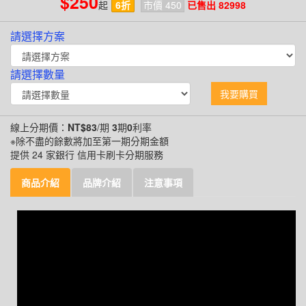
$250
起
6折
市價 450
已售出 82998
請選擇方案
請選擇數量
我要購買
線上分期價：
NT$83
/期
3
期
0
利率
※除不盡的餘數將加至第一期分期金額
提供 24 家銀行 信用卡刷卡分期服務
商品介紹
品牌介紹
注意事項