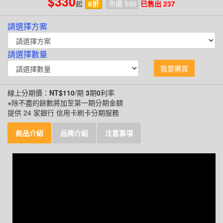
$330
起
6折
市價 590
已售出 237
請選擇方案
請選擇數量
我要購買
線上分期價：
NT$110
/期
3
期
0
利率
※除不盡的餘數將加至第一期分期金額
提供 24 家銀行 信用卡刷卡分期服務
商品介紹
品牌介紹
注意事項