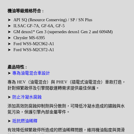
機油等級規格符合 :
➤
API SQ (Resource Conserving) / SP / SN Plus
➤
ILSAC GF-7A, GF-6A, GF-5
➤
GM dexos1* Gen 3 (supersedes
dexos1 Gen 2 and 6094M)
➤
Chrysler MS-6395
➤
Ford WSS-M2C962-A1
➤
Ford
WSS-M2C972-A1
產品特性 :
➤
專為油電混合車設計
專為 HEV（油電混合）與 PHEV（插電式油電混合）車款打造，
針對頻繁啟停及引擎間歇運轉需求提供最佳保護。
➤
防止冷凝水腐蝕
添加高效防腐蝕抑制劑與分散劑，可降低冷凝水造成的鏽蝕與水
氣污染，保護引擎內部金屬零件。
➤
抵抗燃油稀釋
有效降低頻繁啟停所造成的燃油稀釋問題，維持機油黏度與潤滑