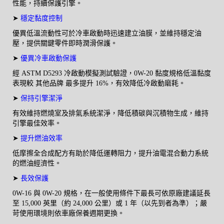
性能，持續保護引擎。
➤
穩定黏度控制
優異低溫流動性可於冷車啟動時迅速建立油膜，並維持穩定油
壓，提供關鍵零件即時潤滑保護。
➤
優異冷車啟動保護
經 ASTM D5293 冷啟動模擬測試驗證，0W-20 黏度規格低溫黏度
表現較 其他品牌 最多提升 16%，有效降低冷啟動磨耗。
➤
保持引擎潔淨
有效維持燃燒室及排氣系統潔淨，降低積碳與沉積物生成，維持
引擎最佳效率。
➤
提升燃油效率
低摩擦全合成配方有助於降低運轉阻力，提升油電混合動力系統
的燃油經濟性。
➤
長效保護
0W-16 與 0W-20 規格，在一般使用條件下最長可依原廠建議延長
至 15,000 英里（約 24,000 公里）或 1 年（以先到者為準）；嚴
苛使用環境則依車廠保養週期更換。