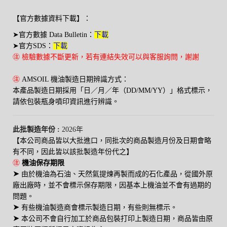
【官方數據資料下載】：
➤
官方數據 Data Bulletin：
下載
➤
官方SDS：
下載
㊟ 檢驗數據不斷更新，若有連結失效可以與客服詢問，謝謝
㊟
AMSOIL 機油製造日期辨識方式：
本產品製造日期採用「日／月／年（DD/MM/YY）」格式標示，
請依包裝瓶身噴印資訊進行辨識。
此批製造年份 :
2026年
【本公司商品皆以大批進口，同批次的商品製造月份及日期會略
有不同，因此皆以該批製造年份代之】
㊟
機油保存期限
➤
由於機油為石油、天然氣提煉再製而成的石化產品，從國外原
廠出廠時，並不會標示保存期限，因基本上機油並不會有過期的
問題。
➤
有些機油製造商會標示製造日期，有些則無標示。
➤
本公司不會自行加工於商品包裝打印上製造日期，商品皆由原