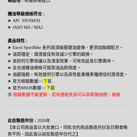
製造地 :
荷蘭原裝進口
機油等級規格符合 :
➤ API SN/SM/SL
➤ JASO MA / MA2
產品特性 :
➤ Eurol SportBike 系列為頂級基礎油提煉，
更添加酯類配方
。
➤ 油質穩定，潤滑度佳有效
減少引擎的磨損
。
➤ 良好的引擎保護以及清潔效果
，可有效延長引擎壽命
。
➤ 全合成機油規格可提高油品耐用度。
➤ 油膜強韌
，有效提供引擎以及高性能重機車種絕佳的潤滑度
。
下載
➤
官方檢驗數據
>>
下載
➤
官方MSDS數據
>>
㊟
檢驗數據不斷更新，若有連結失效可以與客服詢問，謝謝
此批製造年份 :
2026年
【本公司商品皆以大批進口，同批次的商品製造月份及日期會略
有不同，因此皆以該批製造年份代之】