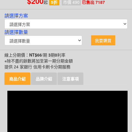
$200
起
5折
市價 490
已售出 7187
請選擇方案
請選擇數量
我要購買
線上分期價：
NT$66
/期
3
期
0
利率
※除不盡的餘數將加至第一期分期金額
提供 24 家銀行 信用卡刷卡分期服務
商品介紹
品牌介紹
注意事項