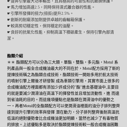
☛提昇引擎最大功率輸出，且具極高的可靠性和抗磨損保護。
☛馬力增加高達2.5，同時保持濕式離合器的性能。
☛引擎所發揮的扭力(扭拒)提升2.5%。
☛創新的耐磨添加劑提供卓越的齒輪箱保護。
☛較高剪切穩定性，保持穩定的油壓。
☛良好的抗氧化性能，抑制高溫下積碳產生，保持引擎內部清
潔。
酯類介紹
＊＊ 酯類配方可以分為三大類，單酯，雙酯，多元酯，Motul 系
列產品與一般全合成機油最大的不同在於，Motul配方採用了新的
提煉技術稱之為酯類合成技術，酯類技術一開始多用於航太技術
的噴射引擎上爾後才研發製 成為車類引擎用，其實市面上很多的
合成機油配方裡面都有添加少許成分的"酯"進去基礎油中,主要目
的就是要減少潤滑油在高溫下的揮發性並且增加流動性，進 而達
到省油耗的目的。而這幾項優點也是酯類在潤滑油中的優勢之
一。再者Motul的全酯類配方可以使潤滑油裡面的油分子排列整齊
達到提升引擎的效率與發揮 潛在動力，分子排列整齊後耐高溫抗
低溫的絕對優勢會比合成機油更加明顯，當然也減少了有毒物質
的排放。上述優點多是取決於酯類提煉技術較一般合成機油困難