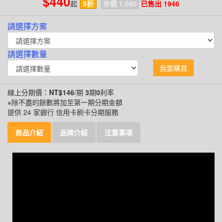
$440
起
5折
市價 1,090
已售出 1946
請選擇方案
請選擇數量
我要購買
線上分期價：
NT$146
/期
3
期
0
利率
※除不盡的餘數將加至第一期分期金額
提供 24 家銀行 信用卡刷卡分期服務
商品介紹
品牌介紹
注意事項