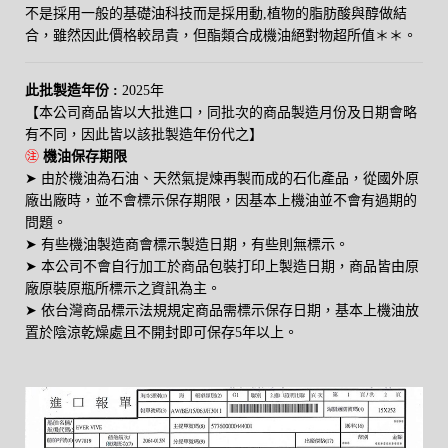
不是採用一般的基礎油科技而是採用動,植物的脂肪酸與醇做結
合，雖然因此價格較昂貴，但酯類合成機油絕對物超所值＊＊。
此批製造年份 :
2025年
【本公司商品皆以大批進口，同批次的商品製造月份及日期會略
有不同，因此皆以該批製造年份代之】
㊟
機油保存期限
➤
由於機油為石油、天然氣提煉再製而成的石化產品，從國外原
廠出廠時，並不會標示保存期限，因基本上機油並不會有過期的
問題。
➤
有些機油製造商會標示製造日期，有些則無標示。
➤
本公司不會自行加工於商品包裝打印上製造日期，商品皆由原
廠原裝原瓶所標示之資訊為主。
➤
依台灣商品標示法規規定商品需標示保存日期，基本上機油放
置於陰涼乾燥處且不開封即可保存5年以上。