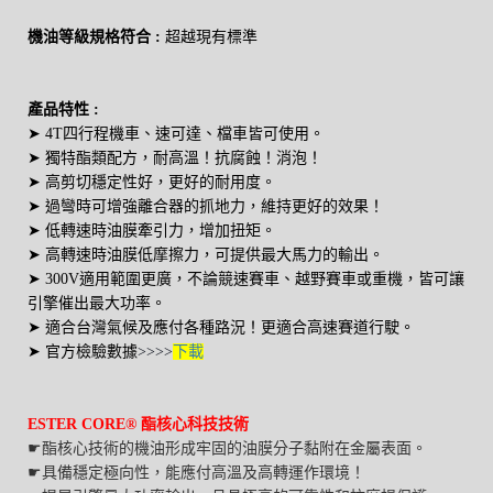
機油等級規格符合
:
超越現有標準
產品特性
:
➤ 4T
四行程機車、速可達、檔車皆可使用
。
➤
獨特酯類配方，耐高溫！抗腐蝕！消泡！
➤ 高剪切穩定性好
，
更好的耐用度。
➤
過彎時
可增強離合器的
抓地力，維持更好的效果
！
➤
低轉速時油膜牽引力，增加扭矩
。
➤ 高轉速時油膜
低
摩擦力，可提供最大
馬力
的輸出。
➤
300V適用範圍更廣，不論競速賽車、越野賽車或重機，皆可讓
引擎催出最大功率。
➤
適合台灣氣候及應付各種路況！更適合高速賽道行駛。
➤
官方檢驗數據
>>>>
下載
ESTER CORE® 酯核心科技技術
☛酯核心技術的機油形成牢固的油膜分子黏附在金屬表面。
☛具備穩定極向性，能應付高溫及高轉運作環境！