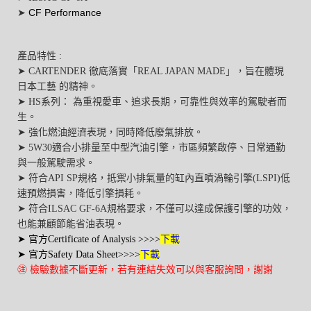
CF Performance
➤
產品特性 :
➤ CARTENDER 徹底落實「REAL JAPAN MADE」，旨在體現
日本工藝 的精神。
➤ HS系列： 為重視愛車、追求長期，可靠性與效率的駕駛者而
生。
➤ 強化燃油經濟表現，同時降低廢氣排放。
➤ 5W30適合小排量至中型汽油引擎，市區頻繁啟停、日常通勤
與一般駕駛需求。
➤ 符合API SP規格，抵禦小排氣量的缸內直噴渦輪引擎(LSPI)低
速預燃損害，降低引擎損耗。
➤ 符合ILSAC GF-6A規格要求，不僅可以達成保護引擎的功效，
也能兼顧節能省油表現。
➤ 官方
Certificate of Analysis
>>>>
下載
➤ 官方
Safety Data Sheet
>>>>
下載
㊟ 檢驗數據不斷更新，若有連結失效可以與客服詢問，謝謝