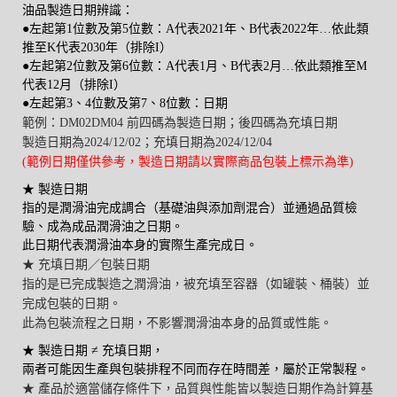
油品製造日期辨識：
●左起第1位數及第5位數：A代表2021年、B代表2022年…依此類
推至K代表2030年（排除I）
●左起第2位數及第6位數：A代表1月、B代表2月…依此類推至M
代表12月（排除I）
●左起第3、4位數及第7、8位數：日期
範例：DM02DM04 前四碼為製造日期；後四碼為充填日期
製造日期為2024/12/02；充填日期為2024/12/04
(範例日期僅供參考，製造日期請以實際商品包裝上標示為準)
★ 製造日期
指的是潤滑油完成調合（基礎油與添加劑混合）並通過品質檢
驗、成為成品潤滑油之日期。
此日期代表潤滑油本身的實際生產完成日。
★ 充填日期／包裝日期
指的是已完成製造之潤滑油，被充填至容器（如罐裝、桶裝）並
完成包裝的日期。
此為包裝流程之日期，不影響潤滑油本身的品質或性能。
★ 製造日期 ≠ 充填日期，
兩者可能因生產與包裝排程不同而存在時間差，屬於正常製程。
★ 產品於適當儲存條件下，品質與性能皆以製造日期作為計算基