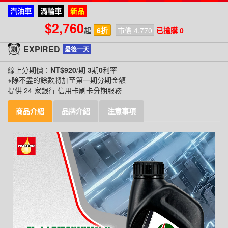
汽油車
渦輪車
新品
$2,760
起
6折
市價 4,770
已搶購 0
EXPIRED
最後一天
線上分期價：
NT$920
/期
3
期
0
利率
※除不盡的餘數將加至第一期分期金額
提供 24 家銀行 信用卡刷卡分期服務
商品介紹
品牌介紹
注意事項