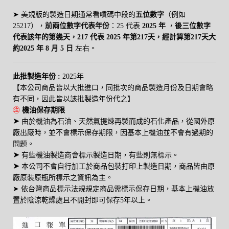
➤
美規版的製造日期通常看噴碼中段的
五位數字
（例如
25217
），
前兩位數字代表年份
：25 代表
2025 年
，
後三位數字
代表該年的第幾天，217 代表 2025 年第217天，經計算第217天大
約
2025 年 8 月 5 日
左右。
此批製造年份 :
2025年
【本公司商品皆以大批進口，同批次的商品製造月份及日期會略
有不同，因此皆以該批製造年份代之】
㊟
機油保存期限
➤
由於機油為石油、天然氣提煉再製而成的石化產品，從國外原
廠出廠時，並不會標示保存期限，因基本上機油並不會有過期的
問題。
➤
有些機油製造商會標示製造日期，有些則無標示。
➤
本公司不會自行加工於商品包裝打印上製造日期，商品皆由原
廠原裝原瓶所標示之資訊為主。
➤
依台灣商品標示法規規定商品需標示保存日期，基本上機油放
置於陰涼乾燥處且不開封即可保存5年以上。