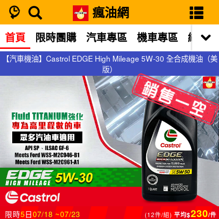
瘋油網
首頁
限時團購
汽車專區
機車專區
網站限
【汽車機油】Castrol EDGE High Mileage 5W-30 全合成機油（美
【汽車機油】Castrol EDGE High Mileage 5W-30 全合成機油（美
版）
版）
230
限時
5
日
07/18 ~07/23
(12件/組)
平均$
/件