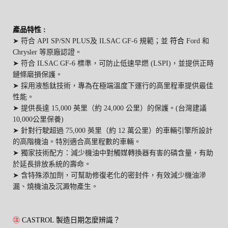
產品特性
:
➤ 符合 API SP/SN PLUS及 ILSAC GF-6 規範；並
符合
Ford 和
Chrysler 等原廠認證。
➤ 符合 ILSAC GF-6 標準，可防止低速早燃 (LSPI)，並提供正時
鏈條磨損保護。
➤ 採用液態鈦技術，專為在極端溫度下運行的高里程車提供最佳
性能。
➤ 提供長達 15,000 英里（約 24,000 公里）的保護。(台灣建議
10,000公里保養)
➤ 針對行駛超過 75,000 英里（約 12 萬公里）的車輛引擎所設計
的高階機油。特別適合高里程數的車輛。
➤ 獨家技術配方：減少機油中對觸媒轉換器有害的磷含量，有助
於延長排放系統的壽命。
➤ 含特殊添加劑，可幫助修復老化的密封件，有效減少機油滲
漏、燒機油及沉澱物產生。
㊟
CASTROL 製造日期怎麼辨識？